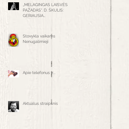
„MELAGINGAS LAISVĖS
PAŽADAS“. D. ŠKULIS:
GERIAUSIA
PRIKLAUSOMYBIŲ
PREVENCIJA – LAIKAS,
PRALEISTAS SU
Stovykla vaikams
Nenugalimieji
Apie telefonus ir...
Aktualus straipsnis