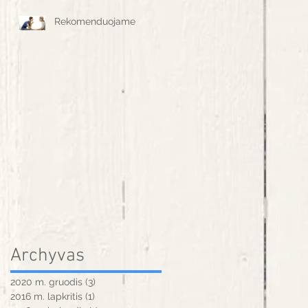
Rekomenduojame
Archyvas
2020 m. gruodis
(3)
3 įrašai
2016 m. lapkritis
(1)
1 įrašas