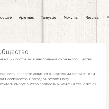
duotuvė
Apie mus
Tarnystės
Mokymai
Resursai
P
общество
бликации постов, но и для создания онлайн-сообщества. 
можность не просто делиться с читателями своим опытом, 
лайн-сообщество. Благодаря встроенному 
етители смогут быстро создавать аккаунты и становиться 