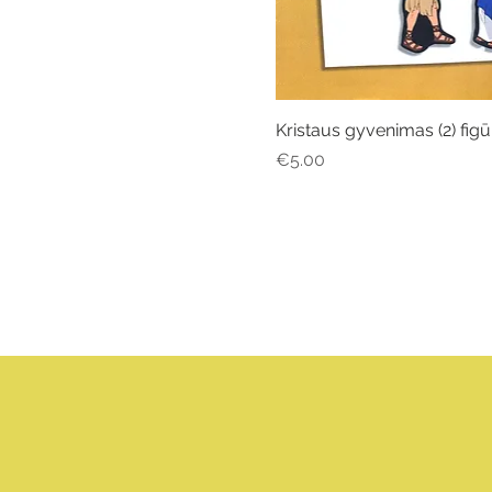
Kristaus gyvenimas (2) figū
Quick View
Price
€5.00