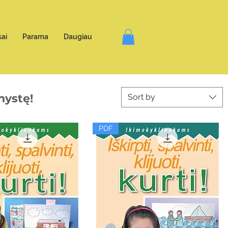
ai
Parama
Daugiau
nystę!
Sort by
PDF