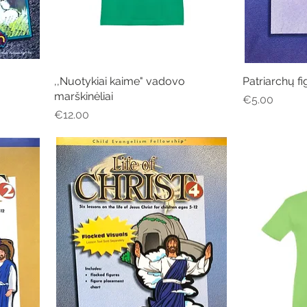
,,Nuotykiai kaime" vadovo
Quick View
Patriarchų fi
marškinėliai
Price
€5.00
Price
€12.00