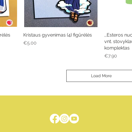
rėlės
Kristaus gyvenimas (4) figūrėlės
Quick View
,,Esteros nuo
vnt. stovykl
Price
€5.00
komplektas
Price
€7.90
Load More