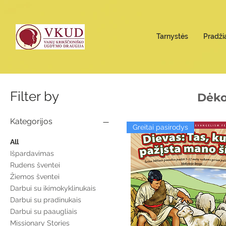
Tarnystės
Pradži
Filter by
Dėko
Kategorijos
Greitai pasirodys
All
Išpardavimas
Rudens šventei
Žiemos šventei
Darbui su ikimokyklinukais
Darbui su pradinukais
Darbui su paaugliais
Missionary Stories