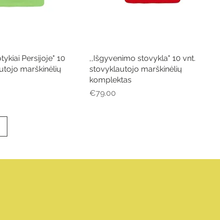
tykiai Persijoje" 10
Quick View
,,Išgyvenimo stovykla" 10 vnt.
Quick View
autojo marškinėlių
stovyklautojo marškinėlių
komplektas
Price
€79.00