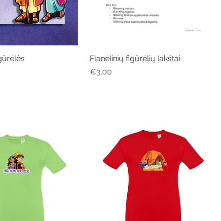
gūrėlės
Quick View
Flanelinių figūrėlių lakštai
Quick View
Price
€3.00