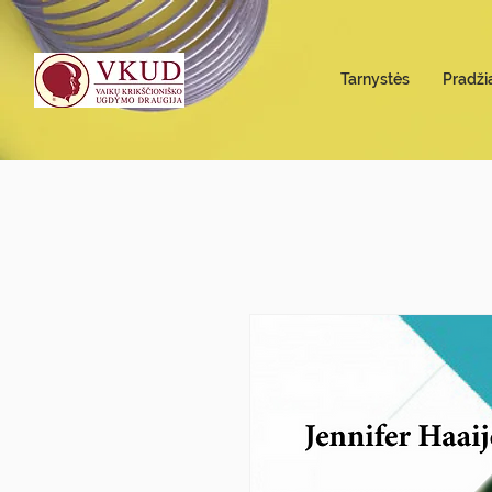
Tarnystės
Pradži