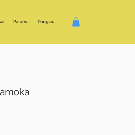
ai
Parama
Daugiau
 pamoka