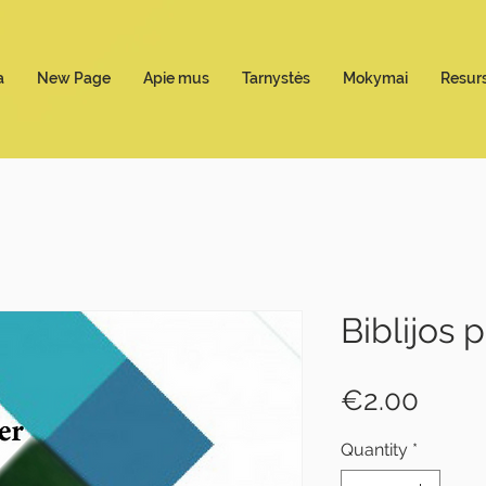
a
New Page
Apie mus
Tarnystės
Mokymai
Resurs
Biblijos
Price
€2.00
Quantity
*