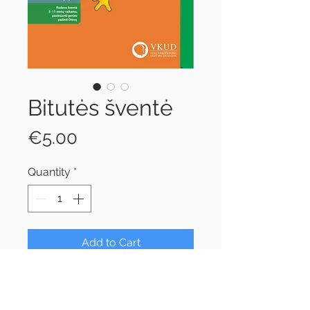
Bitutės šventė
Price
€5.00
Quantity
*
Add to Cart
Programa linksmai rudeninei
Padėkos Dievui už kūriniją šventei.