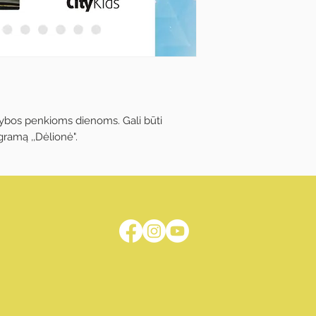
ybos penkioms dienoms. Gali būti
gramą ,,Dėlionė".