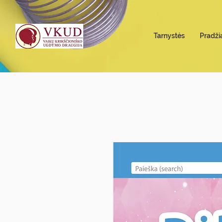
Tarnystės
Pradži