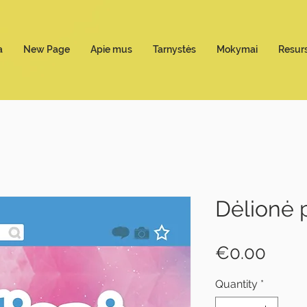
a
New Page
Apie mus
Tarnystės
Mokymai
Resurs
Dėlionė 
Price
€0.00
Quantity
*