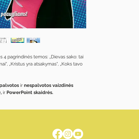
 4 pagrindinės temos: „Dievas sako: tai
ai“, „Kristus yra atsakymas“, „Koks tavo
palvotos
ir
nespalvotos vaizdinės
D,
ir
PowerPoint skaidrės.