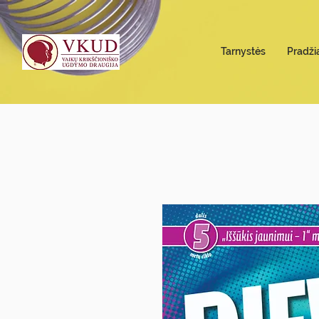
Tarnystės
Pradži