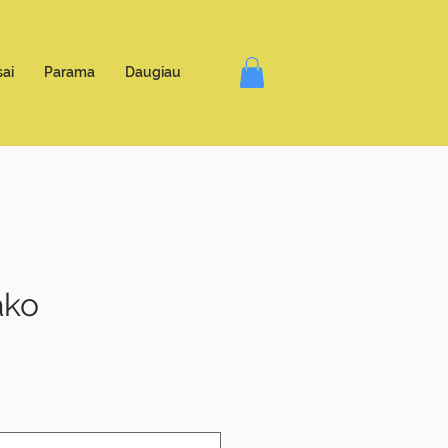
ai
Parama
Daugiau
ako
e