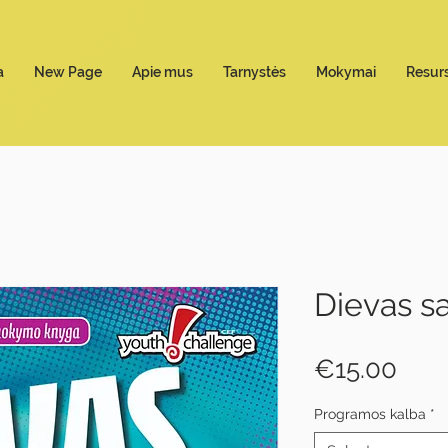
a
New Page
Apie mus
Tarnystės
Mokymai
Resurs
Dievas s
Pric
€15.00
Programos kalba
*