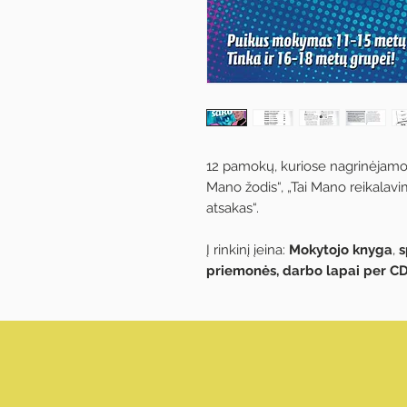
12 pamokų, kuriose nagrinėjamos
Mano žodis“, „Tai Mano reikalavim
atsakas“.
Į rinkinį įeina:
Mokytojo knyga
,
s
priemonės, darbo lapai per C