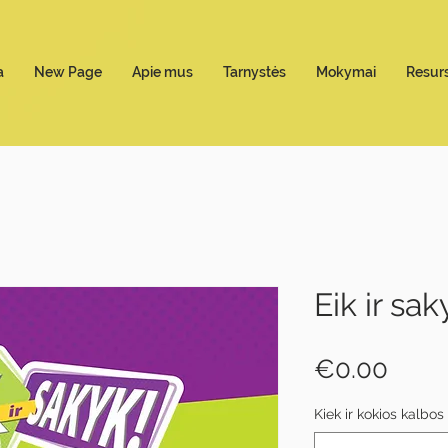
a
New Page
Apie mus
Tarnystės
Mokymai
Resurs
Eik ir sa
Price
€0.00
Kiek ir kokios kalbo