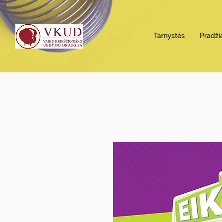
Tarnystės
Pradži