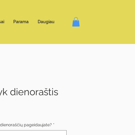
ai
Parama
Daugiau
kyk dienoraštis
s dienoraščių pageidaujate?
*