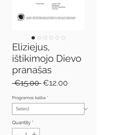
Eliziejus,
ištikimojo Dievo
pranašas
Regular
Sale
 €15.00 
€12.00
Price
Price
Programos kalba
*
Quantity
*