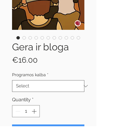
Gera ir bloga
Price
€16.00
Programos kalba
*
Quantity
*
Add to Cart