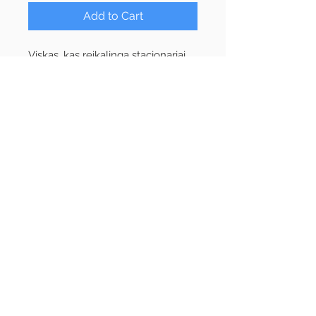
Add to Cart
Viskas, kas reikalinga stacionariai
arba dieninei stovyklai:
pasiruošimas, žaidimai, darbeliai,
popietės, vakaro programos,
komandų vardai, žygiai, vaikų
dienoraštis, kt.
Biblijos pamokos
apie Joną
Krikštytoją
. Yra spalvoti paveikslai,
dienos dekoracijos, vaidinimai,
PowerPoint skaidrės. Pateikiama
informacija, kaip išgyventi esant
ekstremalioms sąlygoms.