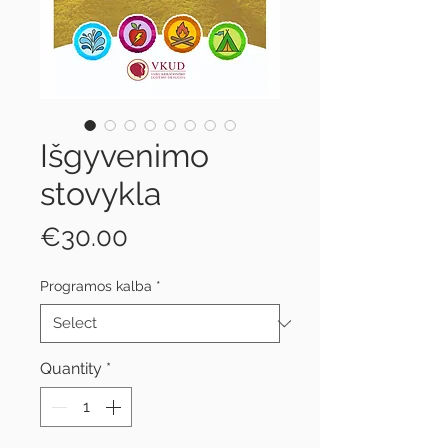
Išgyvenimo
stovykla
Price
€30.00
Programos kalba
*
Quantity
*