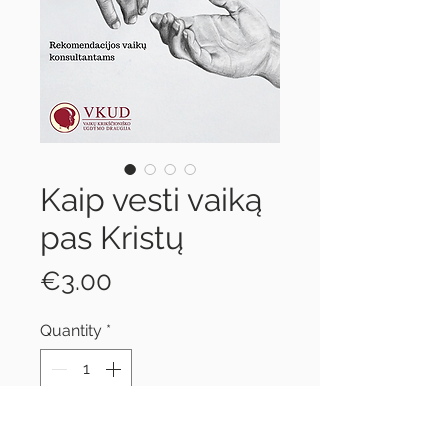
Kaip vesti vaiką
pas Kristų
Price
€3.00
Quantity
*
Add to Cart