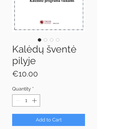
Kalėdų šventė
pilyje
Price
€10.00
Quantity
*
Add to Cart