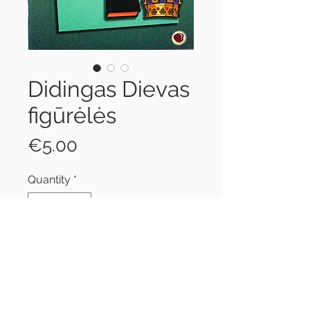
Didingas Dievas
figūrėlės
Price
€5.00
Quantity
*
Add to Cart
Flanelinės figūrėlės mokyti apie
Dievo sąvybes ir charakterį.