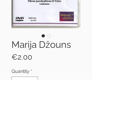
Marija Džouns
Price
€2.00
Quantity
*
Add to Cart
DVD filmas apie tikrą
Marijos Džouns istoriją.