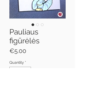
Pauliaus
figūrėlės
Price
€5.00
Quantity
*
Add to Cart
Flanelinės figūrėlės istorijai apie
Paulių pasakoti.