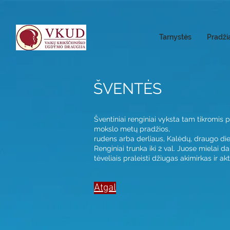
Tarnystės
Pradži
ŠVENTĖS
Šventiniai renginiai vyksta tam tikromis 
mokslo metų pradžios,
rudens arba derliaus, Kalėdų, draugo die
Renginiai trunka iki 2 val. Juose mielai 
tėveliais praleisti džiugas akimirkas ir ak
Atgal