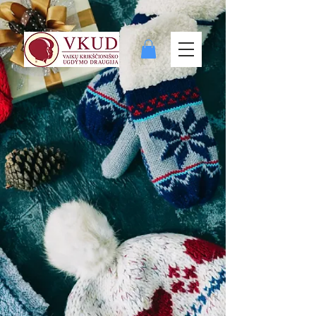
Vegetables
Магазин
/
Vegetables
Личный кабинет
Отследить заказ
Корзина
Показывать цены в:
EUR