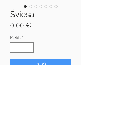
Šviesa
Price
0,00 €
Kiekis
*
Į krepšelį
Nemokamas kalėdinis
evangelistinis lankstinukas ,,Šviesa"
Dalinti galima atskirai arba
pravedus kalėdinę šventinę
programą ,,Gyvenimo šviesa".