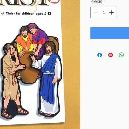
Kiekis
*