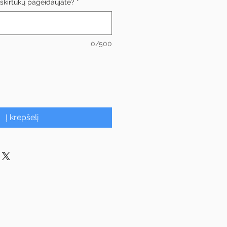
s skirtukų pageidaujate?
*
0/500
Į krepšelį