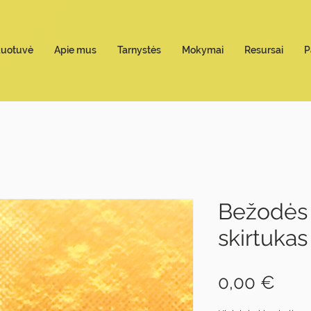
duotuvė
Apie mus
Tarnystės
Mokymai
Resursai
P
Bežodės
skirtukas
Pric
0,00 €