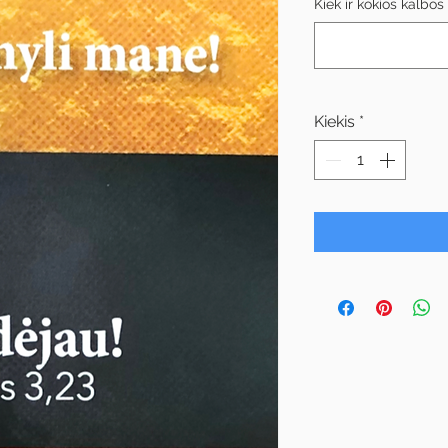
Kiek ir kokios kalbo
Kiekis
*