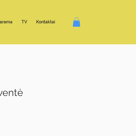
arama
TV
Kontaktai
šventė
e