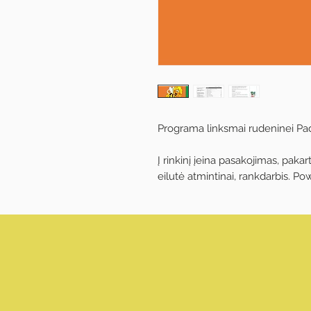
Programa linksmai rudeninei Padė
Į rinkinį įeina pasakojimas, pakar
eilutė atmintinai, rankdarbis. Po