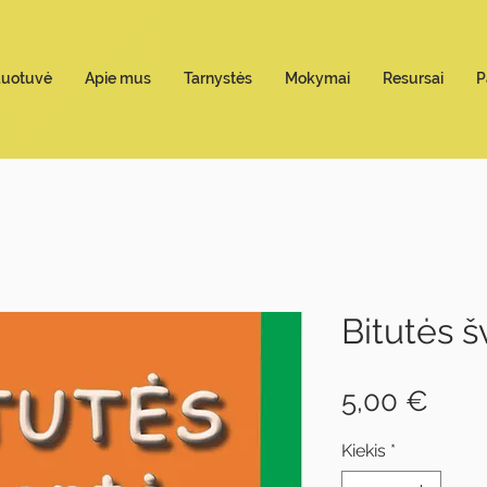
duotuvė
Apie mus
Tarnystės
Mokymai
Resursai
P
Bitutės 
Pric
5,00 €
Kiekis
*