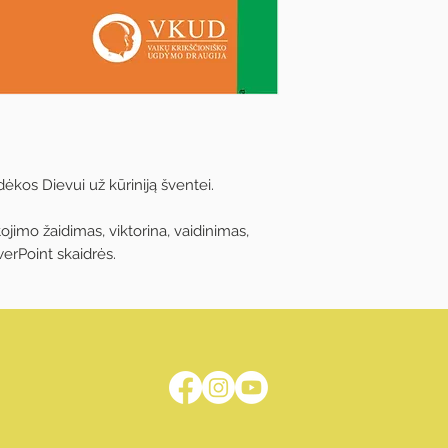
kos Dievui už kūriniją šventei.
tojimo žaidimas, viktorina, vaidinimas,
werPoint skaidrės.