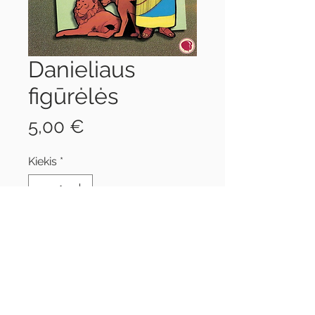
Danieliaus
figūrėlės
Price
5,00 €
Kiekis
*
Į krepšelį
Flanelinės figūrėlės istorijai apie
Danielių pasakoti.