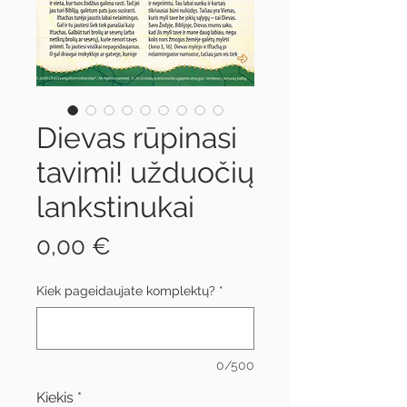
Dievas rūpinasi
tavimi! užduočių
lankstinukai
Price
0,00 €
Kiek pageidaujate komplektų?
*
0/500
Kiekis
*