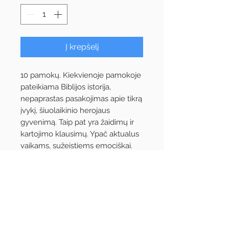
Į krepšelį
10 pamokų. Kiekvienoje pamokoje
pateikiama Biblijos istorija,
nepaprastas pasakojimas apie tikrą
įvykį, šiuolaikinio herojaus
gyvenimą. Taip pat yra žaidimų ir
kartojimo klausimų. Ypač aktualus
vaikams, sužeistiems emociškai.
Formatas sukurtas tokiu principu,
kad vaikai atsakymų lapą nusiunčia
paštu, o atgal gauna ištaisytą su
pridėta nauja pamoka. Tačiau
laisvai galima naudoti ir gyvai
sekmadieninėje
mokyklėlėje, Gerosios naujienos