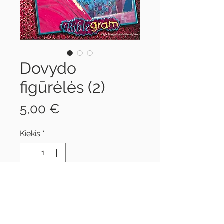
Dovydo
figūrėlės (2)
Price
5,00 €
Kiekis
*
Į krepšelį
Flanelinės figūrėlės istorijai apie