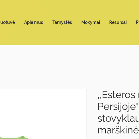
duotuvė
Apie mus
Tarnystės
Mokymai
Resursai
P
,,Esteros
Persijoje"
stovykla
marškinė