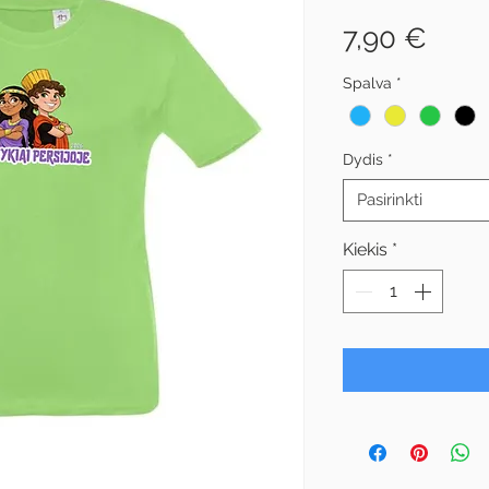
Pric
7,90 €
Spalva
*
Dydis
*
Pasirinkti
Kiekis
*