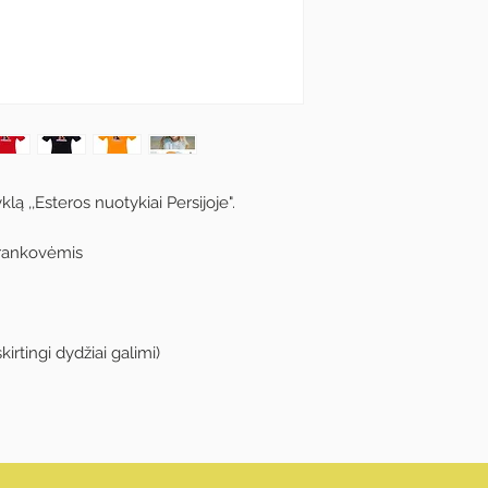
lą ,,Esteros nuotykiai Persijoje".
 rankovėmis
irtingi dydžiai galimi)