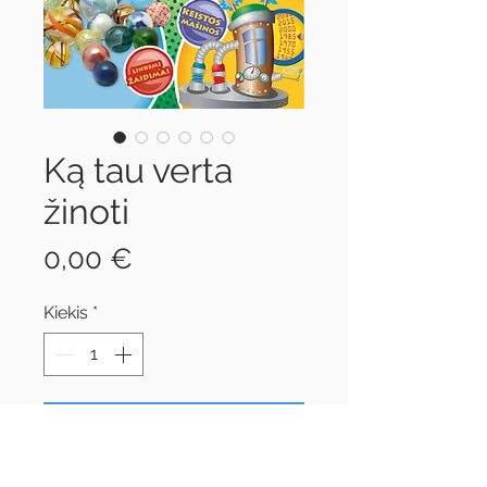
Ką tau verta
žinoti
Price
0,00 €
Kiekis
*
Į krepšelį
Nemokama knygelė vaikams,