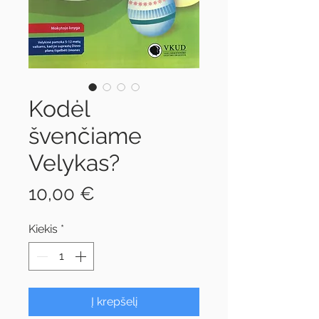
Kodėl
švenčiame
Velykas?
Price
10,00 €
Kiekis
*
Į krepšelį