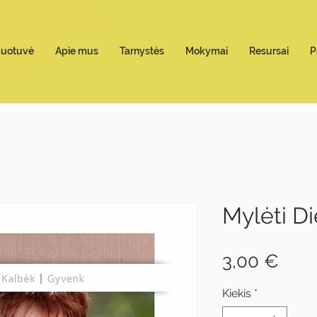
duotuvė
Apie mus
Tarnystės
Mokymai
Resursai
P
Mylėti Di
Pric
3,00 €
Kiekis
*