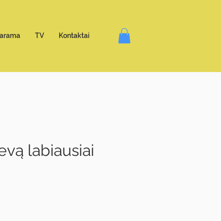
arama
TV
Kontaktai
evą labiausiai
e