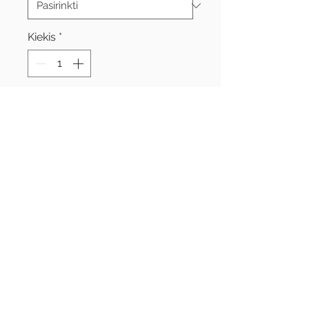
Kiekis
*
Į krepšelį
Marškinėliai vadovams pagal
stovyklą ,,Nuotykiai kaime".
Tiesaus kirpimo universalūs
marškinėliai,
190gr.
Sudėtis 100% medvilnė.