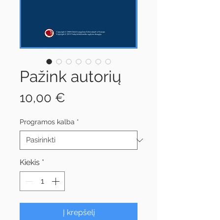
Pažink autorių
Price
10,00 €
Programos kalba
*
Kiekis
*
Į krepšelį