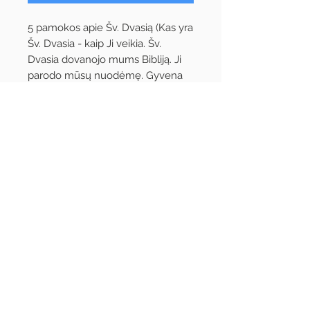
5 pamokos apie Šv. Dvasią (Kas yra
Šv. Dvasia - kaip Ji veikia. Šv.
Dvasia dovanojo mums Bibliją. Ji
parodo mūsų nuodėmę. Gyvena
kiekviename tikinčiajame. Padeda
patikti Dievui.)
Daug vaikų mažai žino arba visai
nieko nežino apie šį Trejybės
asmenį - Šv. Dvasią. Pamokos
tinkamiausios vyresniems vaikams,
o jaunesniems reiktų parinkti kitus
terminus ir metodus.
Į rinkinį įeina:
mokytojo knyga
ir
spalvotų paveikslų albumas
.