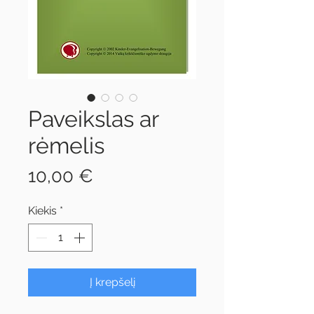
Paveikslas ar
rėmelis
Price
10,00 €
Kiekis
*
Į krepšelį