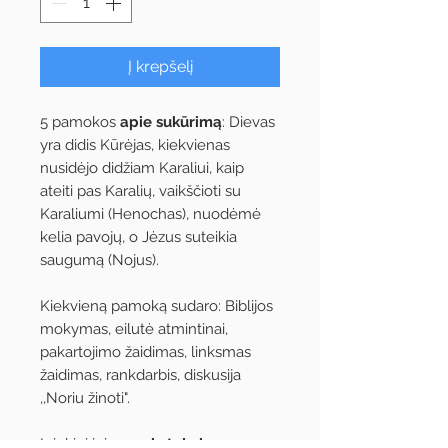
Į krepšelį
5 pamokos
apie sukūrimą
: Dievas
yra didis Kūrėjas, kiekvienas
nusidėjo didžiam Karaliui, kaip
ateiti pas Karalių, vaikščioti su
Karaliumi (Henochas), nuodėmė
kelia pavojų, o Jėzus suteikia
saugumą (Nojus).
Kiekvieną pamoką sudaro: Biblijos
mokymas, eilutė atmintinai,
pakartojimo žaidimas, linksmas
žaidimas, rankdarbis, diskusija
,,Noriu žinoti".
Į rinkinį įeina
mokytojo knyga,