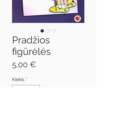
Pradžios
figūrėlės
Price
5,00 €
Kiekis
*
Į krepšelį
Flanelinės figūrėlės pasaulio
sukūrimo istorijai pasakoti.