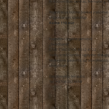
Krikščioniškas centras, Nemuno g. 
Registracija būtina (vaikas įrašomas
organizacijos sąskaitą).
Kaina 110 eur
Pavedimus galite pervesti:
„Swedbank“
LT36 7300 0100 8312 4722
Vaikų krikščioniško ugdymo draugi
Mokėjimo paskirtis: už stovyklautoją 
stovykloje
Dėl stovyklų teirautis:
Tel. +37067823650