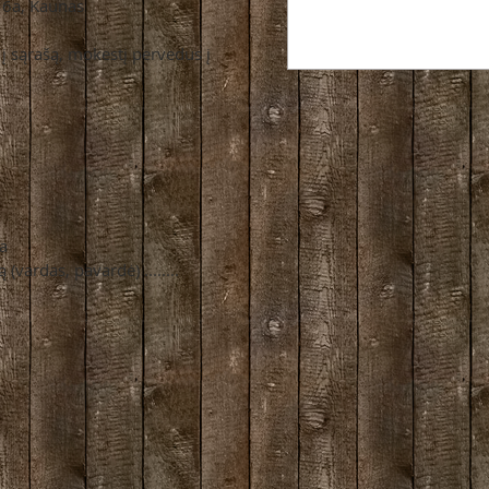
16a, Kaunas
 į sąrašą, mokestį pervedus į
ja
(vardas, pavardė) ........