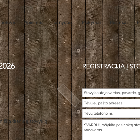
duotuvė
Apie mus
Tarnystės
Mokymai
Resursai
P
2026
REGISTRACIJA Į ST
nišką dieninę stovyklą