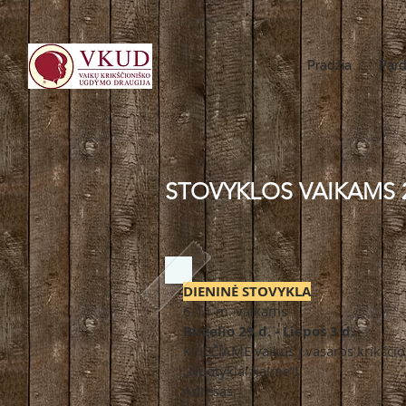
Pradžia
Par
STOVYKLOS VAIKAMS 
DIENINĖ STOVYKLA
6-11 m. vaikams
Birželio 29 d. - Liepos 3 d.
KVIEČIAME vaikus į vasaros krikščio
„Nuotykiai kaime”!
Adresas: