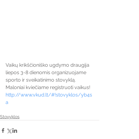
Vaikų krikščioniško ugdymo draugija 
liepos 3-8 dienomis organizuojame 
sporto ir sveikatinimo stovyklą. 
Maloniai kviečiame registruoti vaikus!
http://www.vkud.lt/#!stovyklos/yb4s
a
Stovyklos