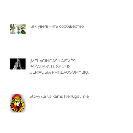
Как увеличить сообщество
„MELAGINGAS LAISVĖS
PAŽADAS“. D. ŠKULIS:
GERIAUSIA PRIKLAUSOMYBIŲ
PREVENCIJA – LAIKAS,
PRALEISTAS SU
Stovykla vaikams Nenugalimieji